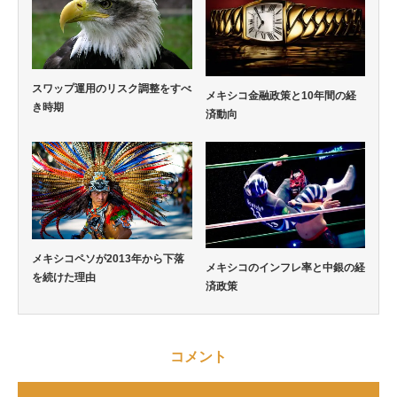
スワップ運用のリスク調整をすべ
メキシコ金融政策と10年間の経
き時期
済動向
メキシコペソが2013年から下落
メキシコのインフレ率と中銀の経
を続けた理由
済政策
コメント