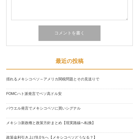
最近の投稿
揺れるメキシコペソ～アメリカ関税問題とその見送りで
FOMCハト派発言でペソ高ドル安
パウエル発言でメキシコペソに買いシグナル
メキシコ新政権と政策方針まとめ【現実路線へ転換】
政策金利引き上げ8.0％へ【メキシコペソどうなる？】